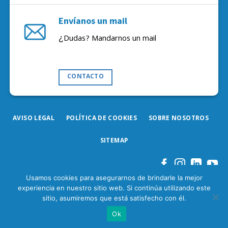
Envíanos un mail
¿Dudas? Mandarnos un mail
CONTACTO
AVISO LEGAL
POLÍTICA DE COOKIES
SOBRE NOSOTROS
SITEMAP
Usamos cookies para asegurarnos de brindarle la mejor
experiencia en nuestro sitio web. Si continúa utilizando este
sitio, asumiremos que está satisfecho con él.
Ok
Iparprint
,
diseño de paginas web